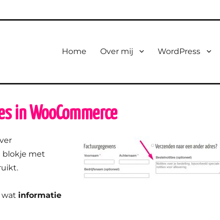
Home
Over mij
WordPress
ies in WooCommerce
ver
 blokje met
uikt.
n wat
informatie