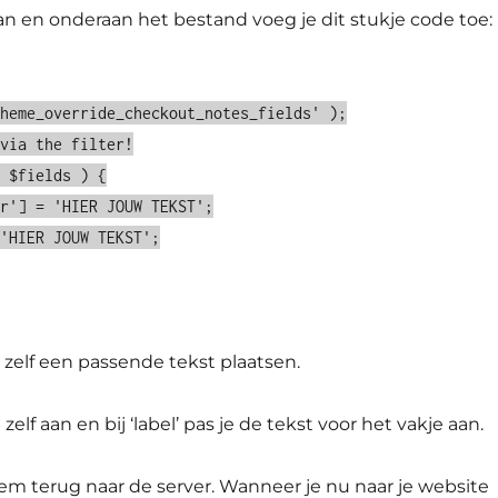
n en onderaan het bestand voeg je dit stukje code toe:
theme_override_checkout_notes_fields' );
 via the filter!
( $fields ) {
er'] = 'HIER JOUW TEKST';
 'HIER JOUW TEKST';
e zelf een passende tekst plaatsen.
 zelf aan en bij ‘label’ pas je de tekst voor het vakje aan.
hem terug naar de server. Wanneer je nu naar je website