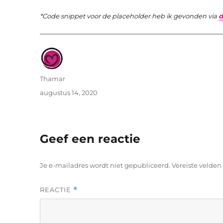
*Code snippet voor de placeholder heb ik gevonden via
d
Auteur
Thamar
Geplaatst
augustus 14, 2020
op
Geef een reactie
Je e-mailadres wordt niet gepubliceerd.
Vereiste velde
REACTIE
*