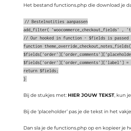
Het bestand functions.php die download je da
// Bestelnotities aanpassen
add_filter( 'woocommerce_checkout_fields' , '
// Our hooked in function - $fields is passed
function theme_override_checkout_notes_fields
$fields['order']['order_comments']['placehold
$fields['order']['order_comments']['label'] =
return $fields;
}
Bij de stukjes met:
HIER JOUW TEKST
, kun j
Bij de ‘placeholder’ pas je de tekst in het vakje
Dan sla je de functions.php op en kopieer je 