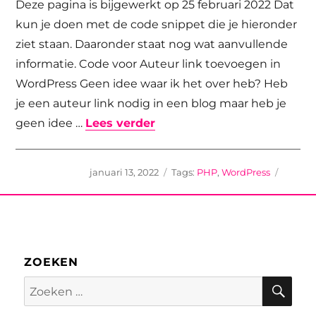
Deze pagina is bijgewerkt op 25 februari 2022 Dat
kun je doen met de code snippet die je hieronder
ziet staan. Daaronder staat nog wat aanvullende
informatie. Code voor Auteur link toevoegen in
WordPress Geen idee waar ik het over heb? Heb
je een auteur link nodig in een blog maar heb je
“Auteur link toevoegen in
geen idee …
Lees verder
Geplaatst
Tags
januari 13, 2022
PHP
,
WordPress
op
ZOEKEN
Zoe
Zoeken
naar: