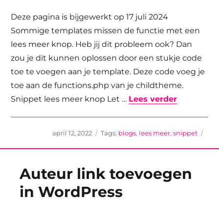
Deze pagina is bijgewerkt op 17 juli 2024
Sommige templates missen de functie met een
lees meer knop. Heb jij dit probleem ook? Dan
zou je dit kunnen oplossen door een stukje code
toe te voegen aan je template. Deze code voeg je
toe aan de functions.php van je childtheme.
“Lees mee
Snippet lees meer knop Let …
Lees verder
Geplaatst
Tags
april 12, 2022
blogs
,
lees meer
,
snippet
op
Auteur link toevoegen
in WordPress