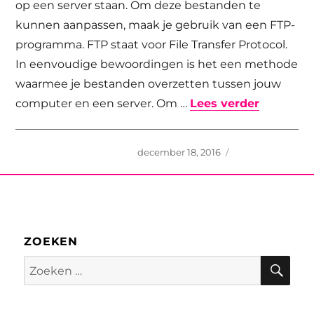
op een server staan. Om deze bestanden te
kunnen aanpassen, maak je gebruik van een FTP-
programma. FTP staat voor File Transfer Protocol.
In eenvoudige bewoordingen is het een methode
waarmee je bestanden overzetten tussen jouw
“Wat is 
computer en een server. Om …
Lees verder
Geplaatst
december 18, 2016
op
ZOEKEN
Zoe
Zoeken
naar: