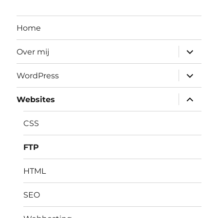
Home
submenu
Over mij
uitvouwe
submenu
WordPress
uitvouwe
submenu
Websites
uitvouwe
CSS
FTP
HTML
SEO