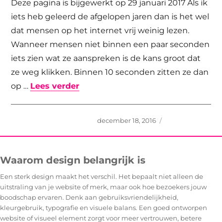
Deze pagina is bijgewerkt op 29 januari 2017 Als ik
iets heb geleerd de afgelopen jaren dan is het wel
dat mensen op het internet vrij weinig lezen.
Wanneer mensen niet binnen een paar seconden
iets zien wat ze aanspreken is de kans groot dat
ze weg klikken. Binnen 10 seconden zitten ze dan
“Vermijd grote stukken tekst!”
op …
Lees verder
Geplaatst
december 18, 2016
op
Waarom design belangrijk is
Een sterk design maakt het verschil. Het bepaalt niet alleen de
uitstraling van je website of merk, maar ook hoe bezoekers jouw
boodschap ervaren. Denk aan gebruiksvriendelijkheid,
kleurgebruik, typografie en visuele balans. Een goed ontworpen
website of visueel element zorgt voor meer vertrouwen, betere