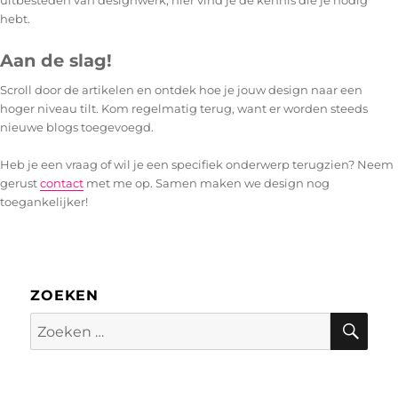
hebt.
Aan de slag!
Scroll door de artikelen en ontdek hoe je jouw design naar een
hoger niveau tilt. Kom regelmatig terug, want er worden steeds
nieuwe blogs toegevoegd.
Heb je een vraag of wil je een specifiek onderwerp terugzien? Neem
gerust
contact
met me op. Samen maken we design nog
toegankelijker!
ZOEKEN
Zoe
Zoeken
naar: