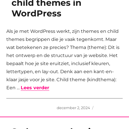
child themes in
WordPress
Als je met WordPress werkt, zijn themes en child
themes begrippen die je vaak tegenkomt. Maar
wat betekenen ze precies? Thema (theme): Dit is
het ontwerp en de structuur van je website. Het
bepaalt hoe je site eruitziet, inclusief kleuren,
lettertypen, en lay-out. Denk aan een kant-en-
klaar jasje voor je site. Child theme (kindthema):
“Alles wat je moet weten over t
Een …
Lees verder
Geplaatst
december 2, 2024
op