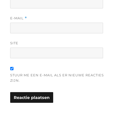
E-MAIL
*
SITE
STUUR ME EEN E-MAIL ALS ER NIEUWE REACTIES
ZIJN.