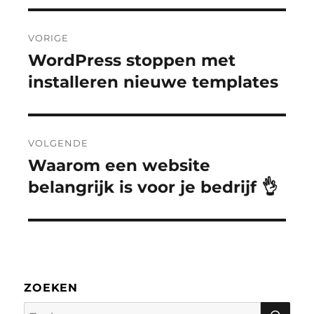
Bericht
VORIGE
navigatie
WordPress stoppen met
Vorig
bericht:
installeren nieuwe templates
VOLGENDE
Waarom een website
Volgend
bericht:
belangrijk is voor je bedrijf 👌
ZOEKEN
Zoe
Zoeken