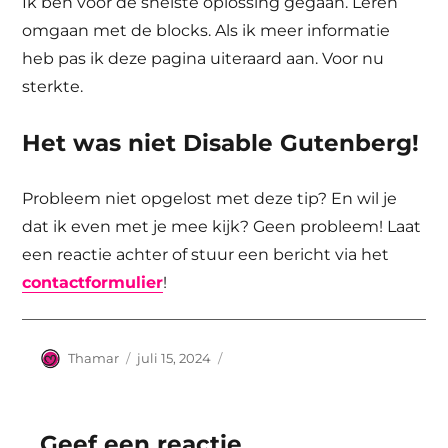
Ik ben voor de snelste oplossing gegaan. Leren
omgaan met de blocks. Als ik meer informatie
heb pas ik deze pagina uiteraard aan. Voor nu
sterkte.
Het was niet Disable Gutenberg!
Probleem niet opgelost met deze tip? En wil je
dat ik even met je mee kijk? Geen probleem! Laat
een reactie achter of stuur een bericht via het
contactformulier
!
Auteur
Geplaatst
Thamar
juli 15, 2024
op
Geef een reactie