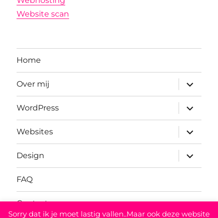
Webhosting
Website scan
Home
submenu
Over mij
uitvouwe
submenu
WordPress
uitvouwe
submenu
Websites
uitvouwe
submenu
Design
uitvouwe
FAQ
Contact
Sorry dat ik je moet lastig vallen..Maar ook deze website