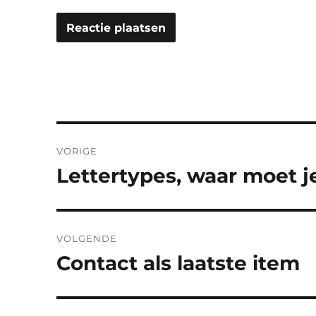
Bericht
VORIGE
navigatie
Lettertypes, waar moet j
Vorig
bericht:
VOLGENDE
Contact als laatste item
Volgend
bericht: