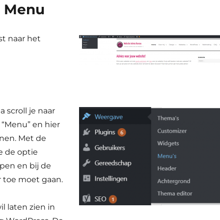
> Menu
t naar het
croll je naar
 “Menu” en hier
enen. Met de
e de optie
open en bij de
r toe moet gaan.
il laten zien in