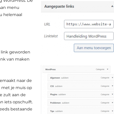
ing WordPress. De
 ~Aan menu
u helemaal
n link geworden
blink van maken
gemaakt naar de
k met je muis op
e zult aan de
n iets opschuift.
reeds bestaande