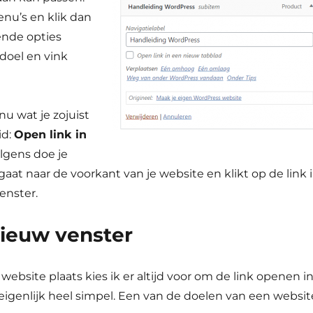
nu’s en klik dan
ende opties
kdoel en vink
u wat je zojuist
id:
Open link in
olgens doe je
at naar de voorkant van je website en klikt op de link 
enster.
ieuw venster
website plaats kies ik er altijd voor om de link openen i
eigenlijk heel simpel. Een van de doelen van een websit