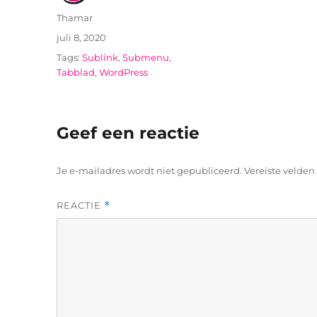
Auteur
Thamar
Geplaatst
juli 8, 2020
op
Tags
Sublink
,
Submenu
,
Tabblad
,
WordPress
Geef een reactie
Je e-mailadres wordt niet gepubliceerd.
Vereiste velde
REACTIE
*