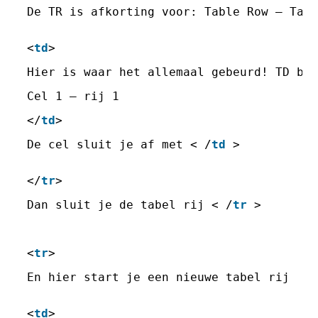
De TR is afkorting voor: Table Row – Tab
<
td
> 
Hier is waar het allemaal gebeurd! TD be
Cel 1 – rij 1 
</
td
> 
De cel sluit je af met < /
td
> 
</
tr
> 
Dan sluit je de tabel rij < /
tr
>
<
tr
> 
En hier start je een nieuwe tabel rij
<
td
> 