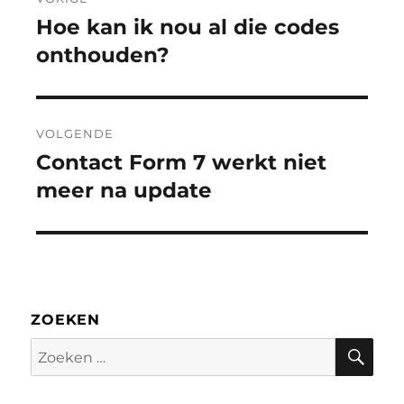
navigatie
Hoe kan ik nou al die codes
Vorig
bericht:
onthouden?
VOLGENDE
Contact Form 7 werkt niet
Volgend
bericht:
meer na update
ZOEKEN
Zoe
Zoeken
naar: