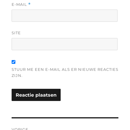
E-MAIL
*
SITE
STUUR ME EEN E-MAIL ALS ER NIEUWE REACTIES
ZIJN.
Bericht
VORIGE