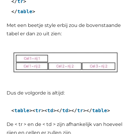
</
tr
>
</
table
>
Met een beetje style erbij zou de bovenstaande
tabel er dan zo uit zien:
Dus de volgorde is altijd:
<
table
><
tr
><
td
></
td
></
tr
></
table
>
De < tr > en de < td > zijn afhankelijk van hoeveel
rijen en cellen er zullen zijn.