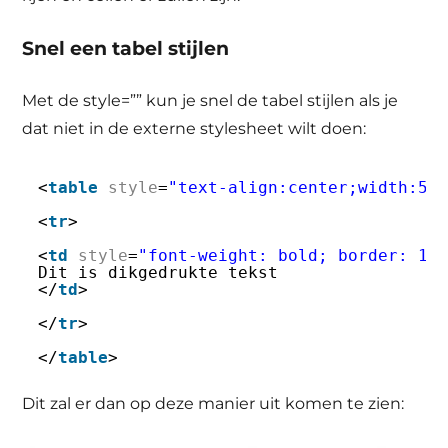
Snel een tabel stijlen
Met de style=”” kun je snel de tabel stijlen als je
dat niet in de externe stylesheet wilt doen:
<
table
style
=
"text-align:center;width:50
<
tr
>
<
td
style
=
"font-weight: bold; border: 1p
Dit is dikgedrukte tekst
</
td
>
</
tr
>
</
table
> 
Dit zal er dan op deze manier uit komen te zien: