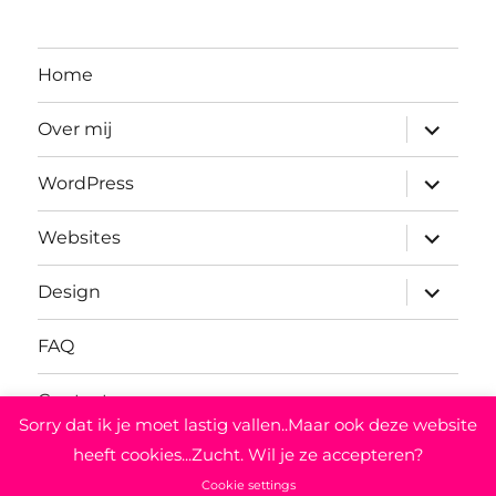
Home
submenu
Over mij
uitvouwe
submenu
WordPress
uitvouwe
submenu
Websites
uitvouwe
submenu
Design
uitvouwe
FAQ
Contact
Sorry dat ik je moet lastig vallen..Maar ook deze website
heeft cookies...Zucht. Wil je ze accepteren?
Website Advies Bureau
Ondersteund door WordPress
Cookie settings
Mede mogelijk gemaakt door
Anna-Webdesign