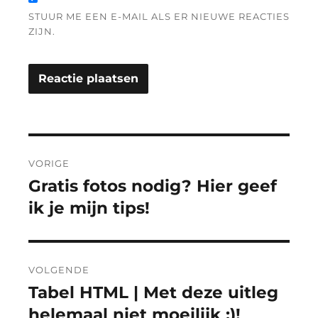
STUUR ME EEN E-MAIL ALS ER NIEUWE REACTIES
ZIJN.
Bericht
VORIGE
navigatie
Gratis fotos nodig? Hier geef
Vorig
bericht:
ik je mijn tips!
VOLGENDE
Tabel HTML | Met deze uitleg
Volgend
bericht:
helemaal niet moeilijk :)!