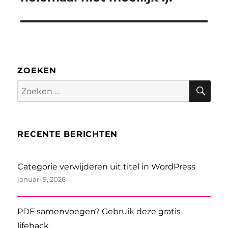
ZOEKEN
Zoe
Zoeken
naar:
RECENTE BERICHTEN
Categorie verwijderen uit titel in WordPress
januari 9, 2026
PDF samenvoegen? Gebruik deze gratis
lifehack