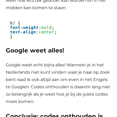
weet hoe iets dik gedrukt kan worden en in het
midden kan komen te staan:
h
2
{
font-weight
:
bold
;
text-align
:
center
;
}
Google weet alles!
Google weet echt bijna alles! Wanneer je in het
Nederlands niet kunt vinden waar je naar op zoek
bent raad ik ook altijd aan om even in het Engels
te Googlen. Codes onthouden is daarom lang niet
zo belangrijk als je weet hoe je bij de juiste codes
moet komen.
Conclusie: codes onthouden is