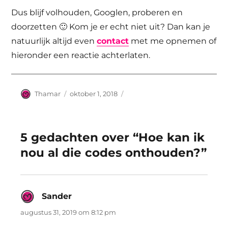
Dus blijf volhouden, Googlen, proberen en
doorzetten 🙂 Kom je er echt niet uit? Dan kan je
natuurlijk altijd even
contact
met me opnemen of
hieronder een reactie achterlaten.
Auteur
Geplaatst
Thamar
oktober 1, 2018
op
5 gedachten over “Hoe kan ik
nou al die codes onthouden?”
Sander
schreef:
augustus 31, 2019 om 8:12 pm