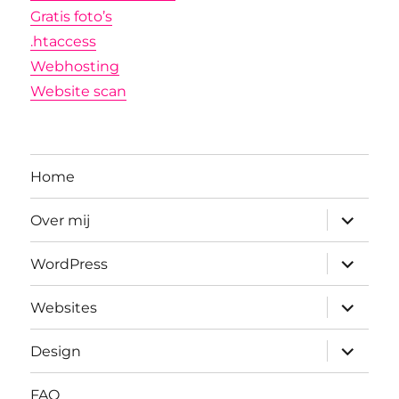
Gratis foto’s
.htaccess
Webhosting
Website scan
Home
submenu
Over mij
uitvouwe
submenu
WordPress
uitvouwe
submenu
Websites
uitvouwe
submenu
Design
uitvouwe
FAQ