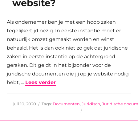
website?
Als ondernemer ben je met een hoop zaken
tegelijkertijd bezig. In eerste instantie moet er
natuurlijk omzet gemaakt worden en winst
behaald. Het is dan ook niet zo gek dat juridische
zaken in eerste instantie op de achtergrond
geraken. Dit geldt in het bijzonder voor de
juridische documenten die jij op je website nodig
“Waarom zijn juridische docum
hebt, …
Lees verder
Geplaatst
Tags
juli 10, 2020
Documenten
,
Juridisch
,
Juridische docu
op