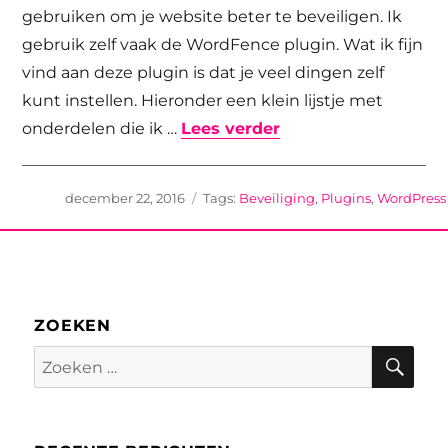
gebruiken om je website beter te beveiligen. Ik
gebruik zelf vaak de WordFence plugin. Wat ik fijn
vind aan deze plugin is dat je veel dingen zelf
kunt instellen. Hieronder een klein lijstje met
“Gebruik jij een bev
onderdelen die ik …
Lees verder
Geplaatst
Tags
december 22, 2016
Beveiliging
,
Plugins
,
WordPress
op
ZOEKEN
Zoe
Zoeken
naar: