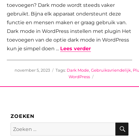
toevoegen? Dark mode wordt steeds vaker
gebruikt. Bijna elk apparaat ondersteunt deze
functie en mensen maken er graag gebruik van.
Dark mode in WordPress instellen met plugin Het
toevoegen van de optie dark mode in WordPress
“Dark mode in Wo
kun je simpel doen …
Lees verder
Geplaatst
Tags
november 5, 2023
Dark Mode
,
Gebruiksvriendelijk
,
Pl
op
WordPress
ZOEKEN
Zoe
Zoeken
naar: