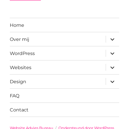
Home
submenu
Over mij
uitvouwe
submenu
WordPress
uitvouwe
submenu
Websites
uitvouwe
submenu
Design
uitvouwe
FAQ
Contact
Website Advies Bureau
Ondersteund door WordPress