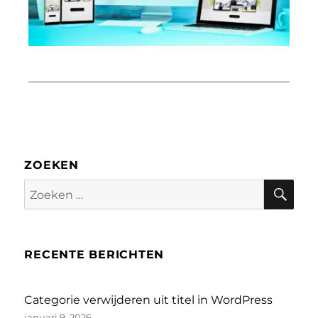
ZOEKEN
Zoe
Zoeken
naar:
RECENTE BERICHTEN
Categorie verwijderen uit titel in WordPress
januari 9, 2026