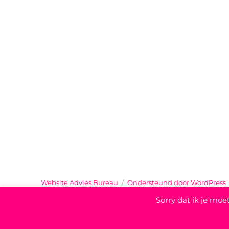
Website Advies Bureau
Ondersteund door WordPress
Mede mogelijk gemaakt door
Anna-Webdesign
Sorry dat ik je moe
Cookie verklaring
|
Privacy statement